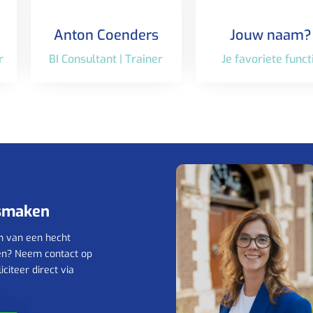
Anton Coenders
Jouw naam?
r
BI Consultant | Trainer
Je favoriete funct
ismaken
n van een hecht
ten? Neem contact op
citeer direct via