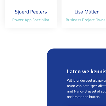
Sjoerd Peeters
Lisa Müller
Power App Specialist
Business Project Owne
Laten we kenn
Wil je onderdeel uitmake
team van data specialis
met Nancy Brussel of solli
onderstaande button.