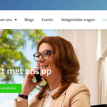
ver ons
Blogs
Events
Veelgestelde vragen
Co
t met ons op
 vacatures