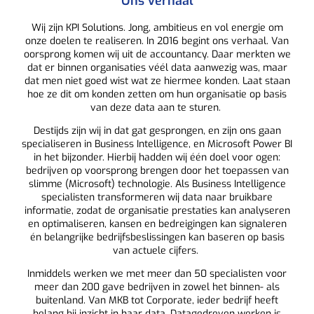
Ons verhaal
Wij zijn KPI Solutions. Jong, ambitieus en vol energie om
onze doelen te realiseren. In 2016 begint ons verhaal. Van
oorsprong komen wij uit de accountancy. Daar merkten we
dat er binnen organisaties véél data aanwezig was, maar
dat men niet goed wist wat ze hiermee konden. Laat staan
hoe ze dit om konden zetten om hun organisatie op basis
van deze data aan te sturen.
Destijds zijn wij in dat gat gesprongen, en zijn ons gaan
specialiseren in Business Intelligence, en Microsoft Power BI
in het bijzonder. Hierbij hadden wij één doel voor ogen:
bedrijven op voorsprong brengen door het toepassen van
slimme (Microsoft) technologie. Als Business Intelligence
specialisten transformeren wij data naar bruikbare
informatie, zodat de organisatie prestaties kan analyseren
en optimaliseren, kansen en bedreigingen kan signaleren
én belangrijke bedrijfsbeslissingen kan baseren op basis
van actuele cijfers.
Inmiddels werken we met meer dan 50 specialisten voor
meer dan 200 gave bedrijven in zowel het binnen- als
buitenland. Van MKB tot Corporate, ieder bedrijf heeft
belang bij inzicht in haar data. Datagedreven werken is